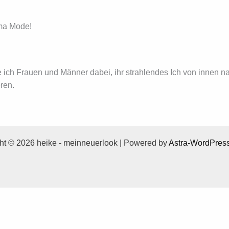
ema Mode!
HOME
BERATUNG
TRAINING
CLICK & CHI
e ich Frauen und Männer dabei, ihr strahlendes Ich von innen n
ren.
ht © 2026 heike - meinneuerlook | Powered by
Astra-WordPres