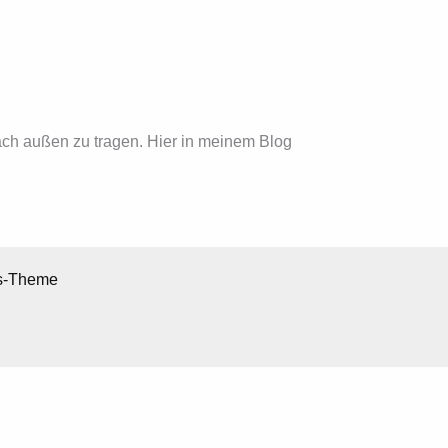
C
BEST AGER
GUTSCHEIN
KONTAKT
ach außen zu tragen. Hier in meinem Blog
s-Theme