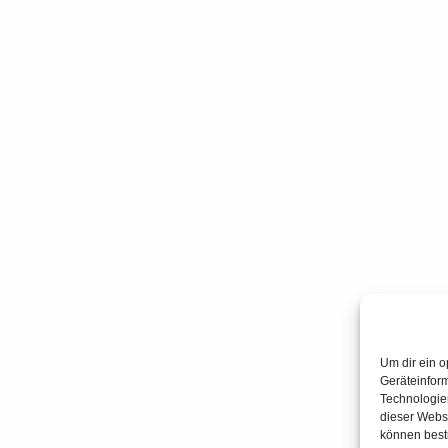
Um dir ein o
Geräteinfor
Technologien
dieser Websi
können best