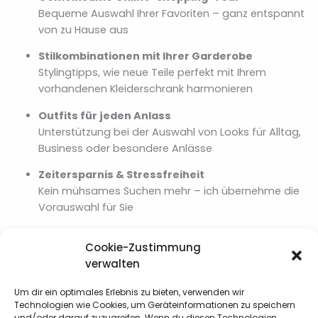
Bequeme Auswahl Ihrer Favoriten – ganz entspannt
von zu Hause aus
Stilkombinationen mit Ihrer Garderobe
Stylingtipps, wie neue Teile perfekt mit Ihrem
vorhandenen Kleiderschrank harmonieren
Outfits für jeden Anlass
Unterstützung bei der Auswahl von Looks für Alltag,
Business oder besondere Anlässe
Zeitersparnis & Stressfreiheit
Kein mühsames Suchen mehr – ich übernehme die
Vorauswahl für Sie
Keine Fehlkäufe mehr
Cookie-Zustimmung
Durchdachte und auf Sie abgestimmte Looks statt
verwalten
ungetragener Fehlkäufe
Um dir ein optimales Erlebnis zu bieten, verwenden wir
Ihr Invest:
Technologien wie Cookies, um Geräteinformationen zu speichern
70,00 €/Stunde
und/oder darauf zuzugreifen. Wenn du diesen Technologien